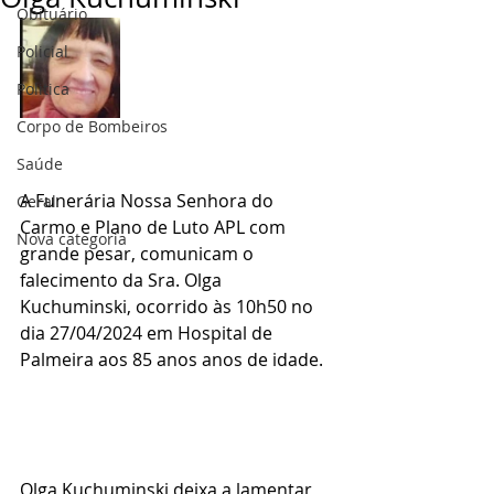
Obituário
Policial
Politica
Corpo de Bombeiros
Saúde
A Funerária Nossa Senhora do 
Geral
Carmo e Plano de Luto APL com 
Nova categoria
grande pesar, comunicam o 
falecimento da Sra. Olga 
Kuchuminski, ocorrido às 10h50 no 
dia 27/04/2024 em Hospital de 
Palmeira aos 85 anos anos de idade.
Olga Kuchuminski deixa a lamentar 