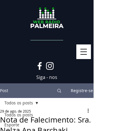
Siga - nos
Post
Registre-se
Todos os posts
29 de ago. de 2025
Todos os posts
Nota de Falecimento: Sra.
Esporte
Nelza Ana Barchaki