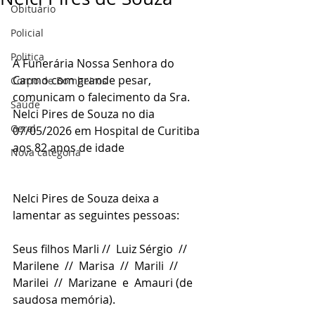
Obituário
Policial
Politica
A Funerária Nossa Senhora do 
Carmo com grande pesar, 
Corpo de Bombeiros
comunicam o falecimento da Sra. 
Saúde
Nelci Pires de Souza no dia 
Geral
07/05/2026 em Hospital de Curitiba 
aos 82 anos de idade
Nova categoria
Nelci Pires de Souza deixa a 
lamentar as seguintes pessoas:
Seus filhos Marli //  Luiz Sérgio  //  
Marilene  //  Marisa  //  Marili  //  
Marilei  //  Marizane  e  Amauri (de 
saudosa memória).