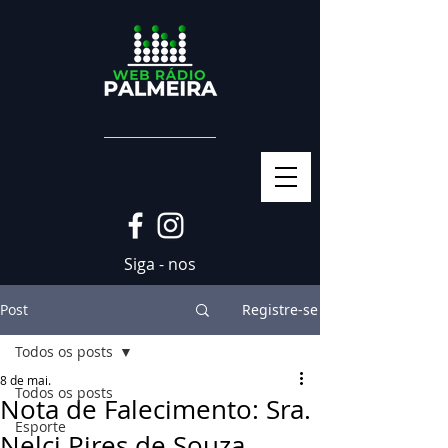
Siga - nos
Post
Registre-se
Todos os posts
8 de mai.
Todos os posts
Nota de Falecimento: Sra.
Esporte
Nelci Pires de Souza