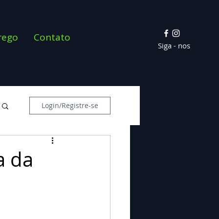
rego
Contato
Siga - nos
Login/Registre-se
a da