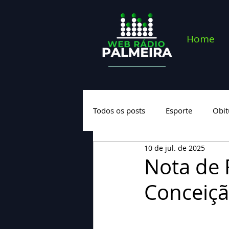
Home
Todos os posts
Esporte
Obit
10 de jul. de 2025
Saúde
Geral
Nova cate
Nota de 
Conceiçã