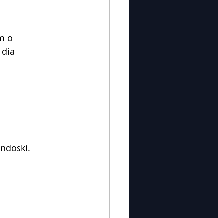
m o 
 dia 
andoski.