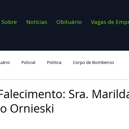
Sobre
Notícias
Obituário
Vagas de Emp
uário
Policial
Politica
Corpo de Bombeiros
goria
Falecimento: Sra. Marild
o Ornieski