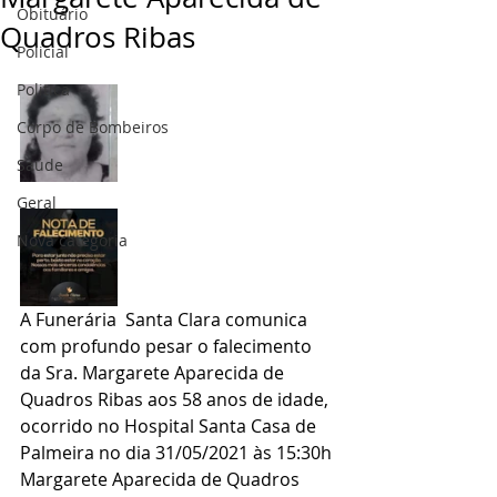
Obituário
Quadros Ribas
Policial
Politica
Corpo de Bombeiros
Saúde
Geral
Nova categoria
A Funerária  Santa Clara comunica 
com profundo pesar o falecimento 
da Sra. Margarete Aparecida de 
Quadros Ribas aos 58 anos de idade, 
ocorrido no Hospital Santa Casa de 
Palmeira no dia 31/05/2021 às 15:30h
Margarete Aparecida de Quadros 