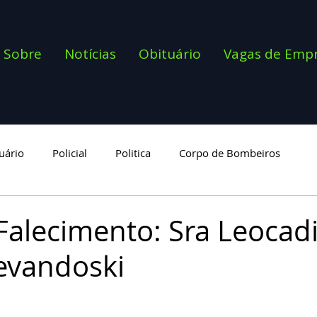
Sobre
Notícias
Obituário
Vagas de Emp
uário
Policial
Politica
Corpo de Bombeiros
goria
Falecimento: Sra Leocad
evandoski