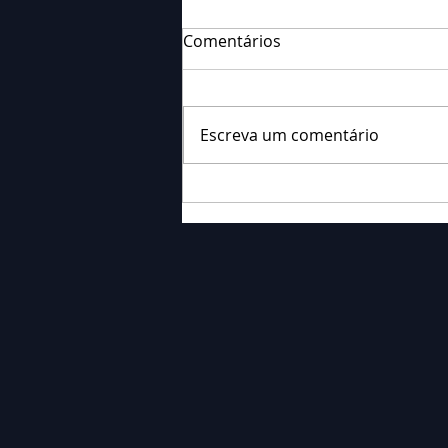
Comentários
Escreva um comentário
Falecimento: Sr. José dos
Santos Severino