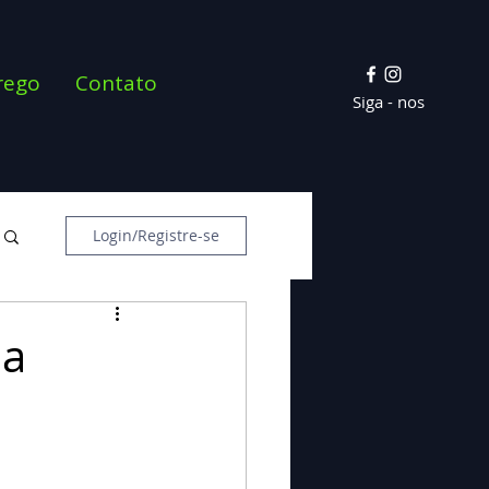
rego
Contato
Siga - nos
Login/Registre-se
ia