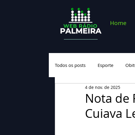
Home
Todos os posts
Esporte
Obit
4 de nov. de 2025
Saúde
Geral
Nova cate
Nota de 
Cuiava L