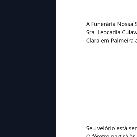
A Funerária Nossa 
Sra. Leocadia Cuia
Clara em Palmeira 
Seu velório está se
O féretro partirá à