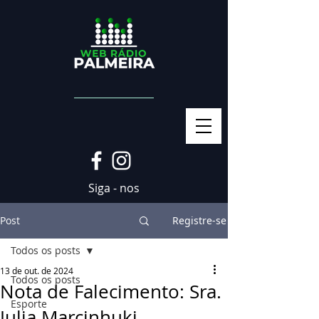
Siga - nos
Post
Registre-se
Todos os posts
13 de out. de 2024
Todos os posts
Nota de Falecimento: Sra.
Esporte
Julia Marcinhuki