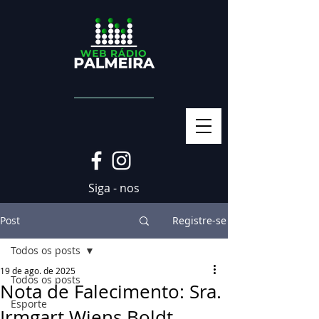
Siga - nos
Post
Registre-se
Todos os posts
19 de ago. de 2025
Todos os posts
Nota de Falecimento: Sra.
Esporte
Irmgart Wiens Boldt