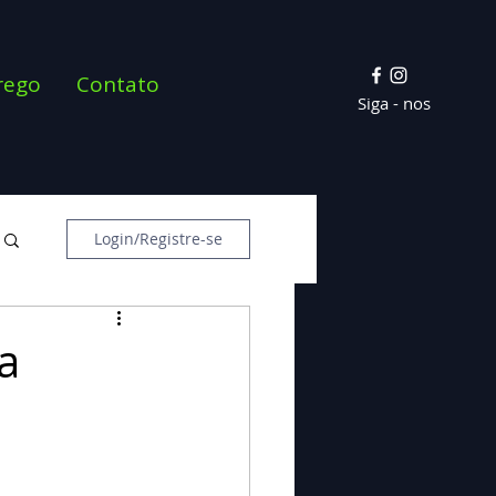
rego
Contato
Siga - nos
Login/Registre-se
a