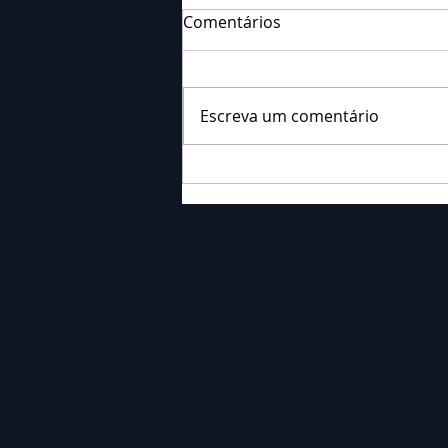
Comentários
Escreva um comentário
Falecimento: Sra. Alice
Barauce Schon