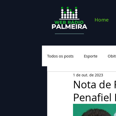
Home
Todos os posts
Esporte
Obit
1 de out. de 2023
Saúde
Geral
Nova cate
Nota de 
Penafiel