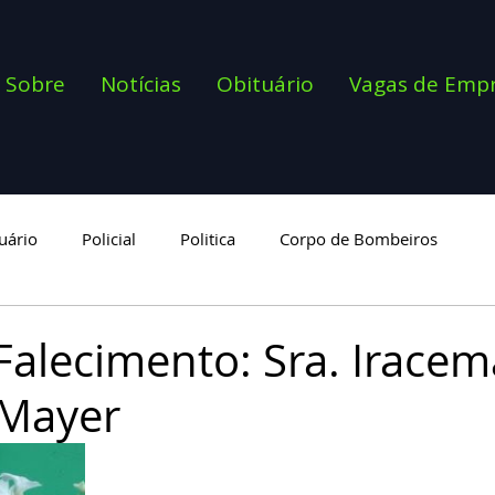
Sobre
Notícias
Obituário
Vagas de Emp
uário
Policial
Politica
Corpo de Bombeiros
goria
Falecimento: Sra. Iracem
 Mayer