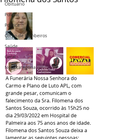
Obituário
Policial
Politica
Corpo de Bombeiros
Saúde
Geral
Nova categoria
A Funerária Nossa Senhora do 
Carmo e Plano de Luto APL, com 
grande pesar, comunicam o 
falecimento da Sra. Filomena dos 
Santos Souza, ocorrido às 15h25 no 
dia 29/03/2022 em Hospital de 
Palmeira aos 75 anos anos de idade.
Filomena dos Santos Souza deixa a 
lamentar as seguintes pessoas: