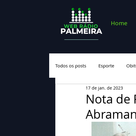
Home
Todos os posts
Esporte
Obit
17 de jan. de 2023
Saúde
Geral
Nova cate
Nota de 
Abraman