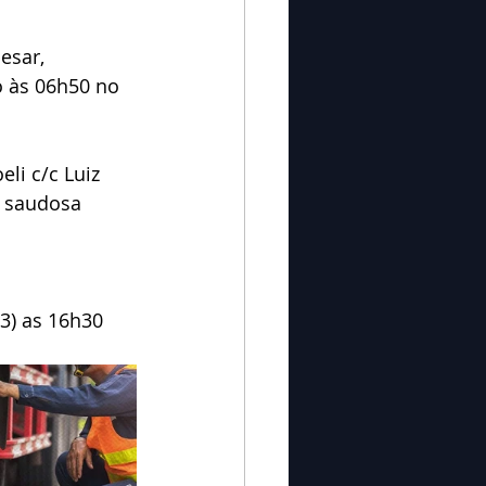
esar, 
 às 06h50 no 
li c/c Luiz 
e saudosa 
3) as 16h30 