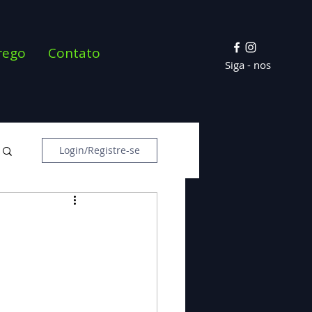
rego
Contato
Siga - nos
Login/Registre-se