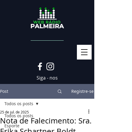
Siga - nos
Post
Registre-se
Todos os posts
25 de jul. de 2025
Todos os posts
Nota de Falecimento: Sra.
Esporte
Erika Schartner Boldt