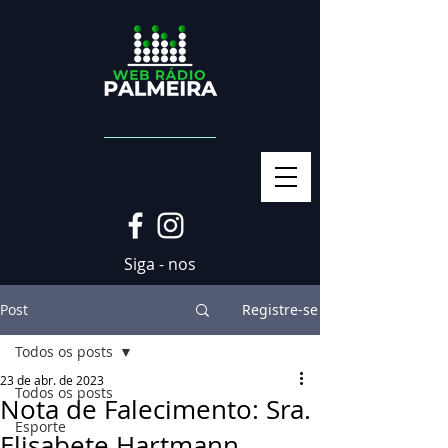
Siga - nos
Post
Registre-se
Todos os posts
23 de abr. de 2023
Todos os posts
Nota de Falecimento: Sra.
Esporte
Elisabete Hartmann