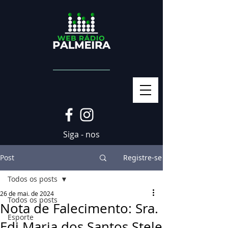
Siga - nos
Post
Registre-se
Todos os posts
26 de mai. de 2024
Todos os posts
Nota de Falecimento: Sra.
Esporte
Edi Maria dos Santos Stele