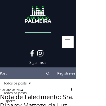
Siga - nos
Post
Registre-se
Todos os posts
1 de abr. de 2024
Todos os posts
Nota de Falecimento: Sra.
Esporte
Dinarcy Mattozo da Luz