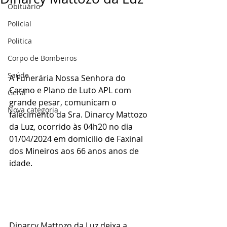
Obituário
Policial
Politica
Corpo de Bombeiros
Saúde
A Funerária Nossa Senhora do 
Carmo e Plano de Luto APL com 
Geral
grande pesar, comunicam o 
Nova categoria
falecimento da Sra. Dinarcy Mattozo 
da Luz, ocorrido às 04h20 no dia 
01/04/2024 em domicilio de Faxinal 
dos Mineiros aos 66 anos anos de 
idade.
Dinarcy Mattozo da Luz deixa a 