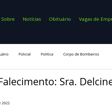
Sobre
Notícias
Obituário
Vagas de Emp
uário
Policial
Politica
Corpo de Bombeiros
goria
Falecimento: Sra. Delcin
e 2022