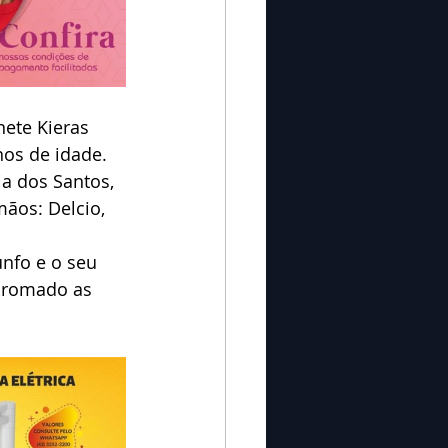
ete Kieras 
nos de idade.
ia dos Santos, 
mãos: Delcio, 
nfo e o seu 
Bromado as 