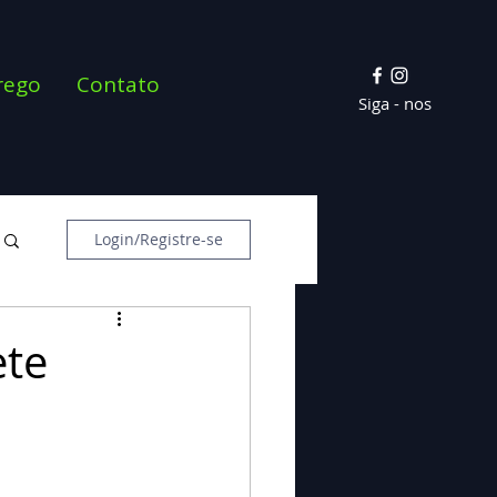
rego
Contato
Siga - nos
Login/Registre-se
ete