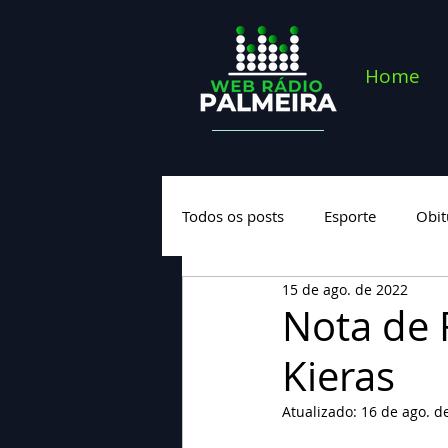
Home
Todos os posts
Esporte
Obit
15 de ago. de 2022
Saúde
Geral
Nova cate
Nota de 
Kieras
Atualizado:
16 de ago. d