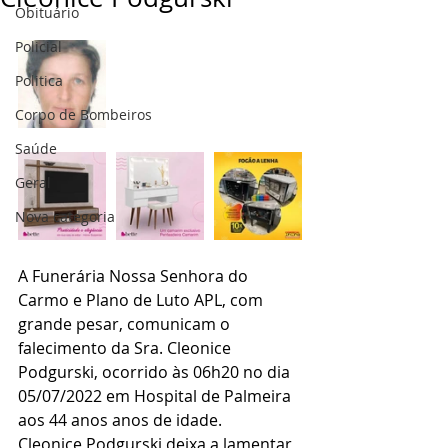
Obituário
Policial
Politica
Corpo de Bombeiros
Saúde
Geral
Nova categoria
A Funerária Nossa Senhora do 
Carmo e Plano de Luto APL, com 
grande pesar, comunicam o 
falecimento da Sra. Cleonice 
Podgurski, ocorrido às 06h20 no dia 
05/07/2022 em Hospital de Palmeira 
aos 44 anos anos de idade.
Cleonice Podgurski deixa a lamentar 