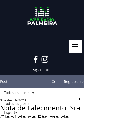
Siga - nos
Post
Registre-se
Todos os posts
3 de dez. de 2023
Todos os posts
Nota de Falecimento: Sra
Esporte
Clenilda de Fátima de