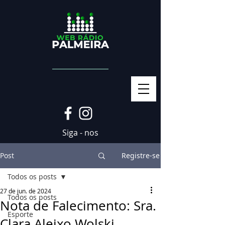
Siga - nos
Post
Registre-se
Todos os posts
27 de jun. de 2024
Todos os posts
Nota de Falecimento: Sra.
Esporte
Clara Aleixo Wolski