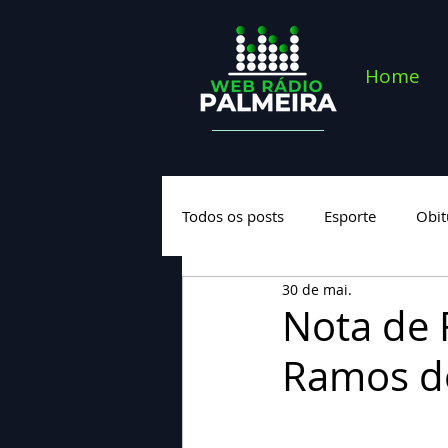
Home
Todos os posts
Esporte
Obit
30 de mai.
Saúde
Geral
Nova cate
Nota de 
Ramos d