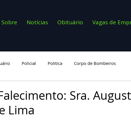
Sobre
Notícias
Obituário
Vagas de Emp
uário
Policial
Politica
Corpo de Bombeiros
goria
Falecimento: Sra. Augus
e Lima