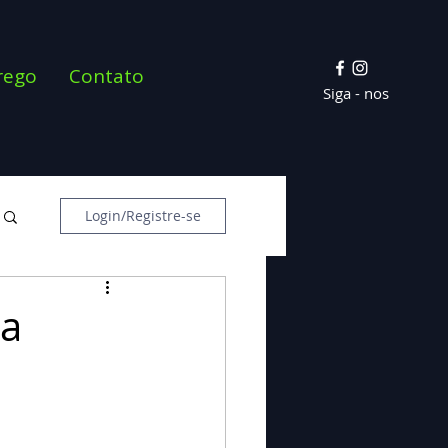
rego
Contato
Siga - nos
Login/Registre-se
ta