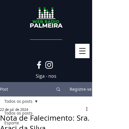
Siga - nos
Post
Registre-se
Todos os posts
22 de jul. de 2024
Todos os posts
Nota de Falecimento: Sra.
Esporte
Araci da Silva