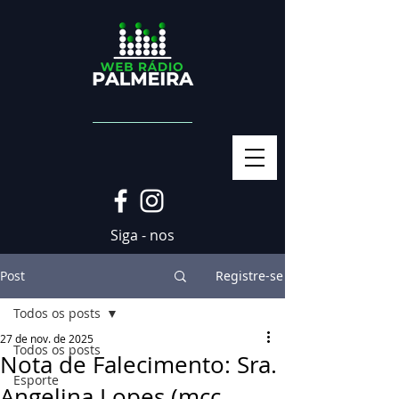
Siga - nos
Post
Registre-se
Todos os posts
27 de nov. de 2025
Todos os posts
Nota de Falecimento: Sra.
Esporte
Angelina Lopes (mcc