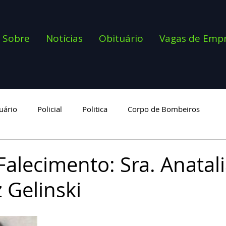
Sobre
Notícias
Obituário
Vagas de Emp
uário
Policial
Politica
Corpo de Bombeiros
goria
Falecimento: Sra. Anatal
 Gelinski