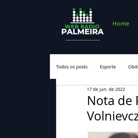
Home
Todos os posts
Esporte
Obit
17 de jun. de 2022
Saúde
Geral
Nova cate
Nota de 
Volnievcz