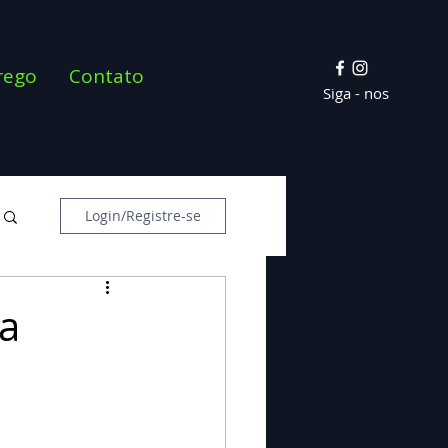
rego
Contato
Siga - nos
Login/Registre-se
ia