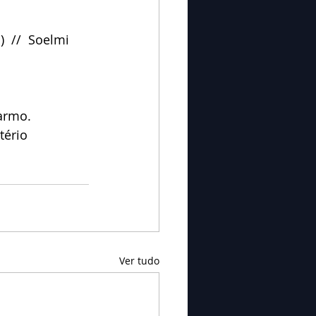
  //  Soelmi 
Carmo.
tério 
Ver tudo