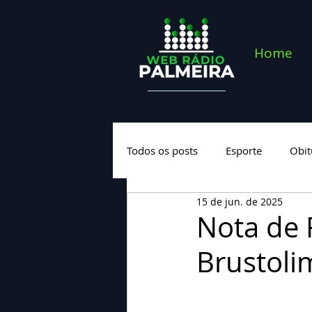
Home
Todos os posts
Esporte
Obit
15 de jun. de 2025
Saúde
Geral
Nova cate
Nota de F
Brustoli