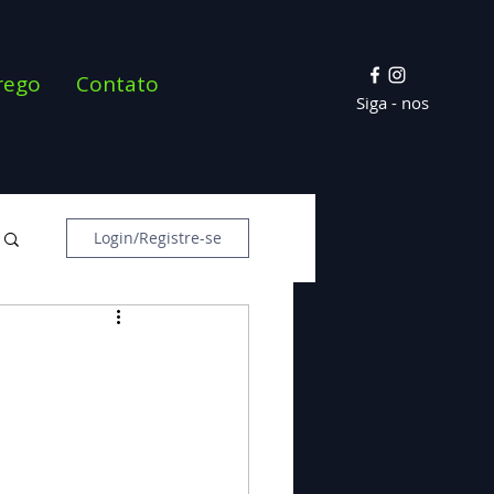
rego
Contato
Siga - nos
Login/Registre-se