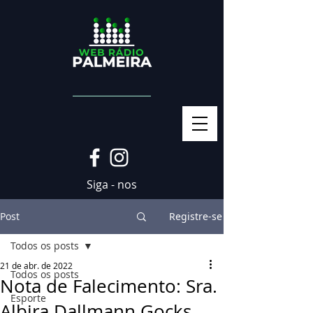
Siga - nos
Post
Registre-se
Todos os posts
21 de abr. de 2022
Todos os posts
Nota de Falecimento: Sra.
Esporte
Albira Dallmann Gocks