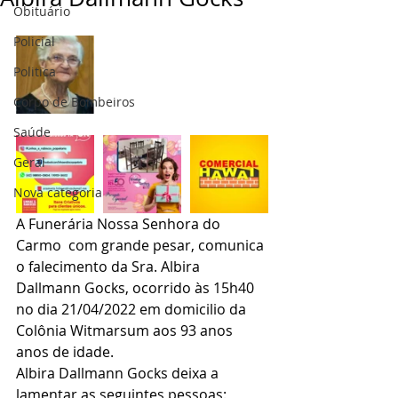
Obituário
Policial
Politica
Corpo de Bombeiros
Saúde
Geral
Nova categoria
A Funerária Nossa Senhora do 
Carmo  com grande pesar, comunica 
o falecimento da Sra. Albira 
Dallmann Gocks, ocorrido às 15h40 
no dia 21/04/2022 em domicilio da 
Colônia Witmarsum aos 93 anos 
anos de idade.
Albira Dallmann Gocks deixa a 
lamentar as seguintes pessoas: