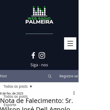
Siga - nos
Post
Registre-se
Todos os posts
8 de fev. de 2025
Todos os posts
Nota de Falecimento: Sr.
Esporte
Wilson José Dell Agnolo