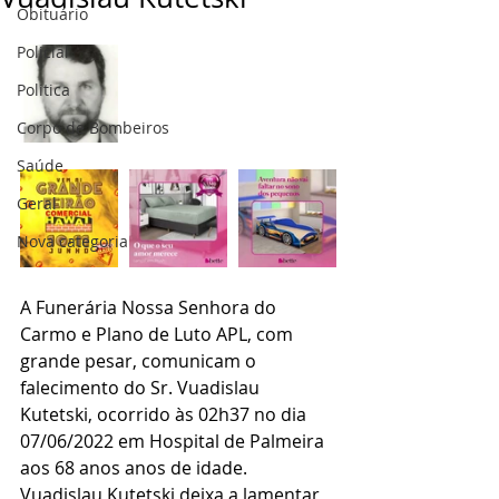
Obituário
Policial
Politica
Corpo de Bombeiros
Saúde
Geral
Nova categoria
A Funerária Nossa Senhora do 
Carmo e Plano de Luto APL, com 
grande pesar, comunicam o 
falecimento do Sr. Vuadislau 
Kutetski, ocorrido às 02h37 no dia 
07/06/2022 em Hospital de Palmeira 
aos 68 anos anos de idade.
Vuadislau Kutetski deixa a lamentar 