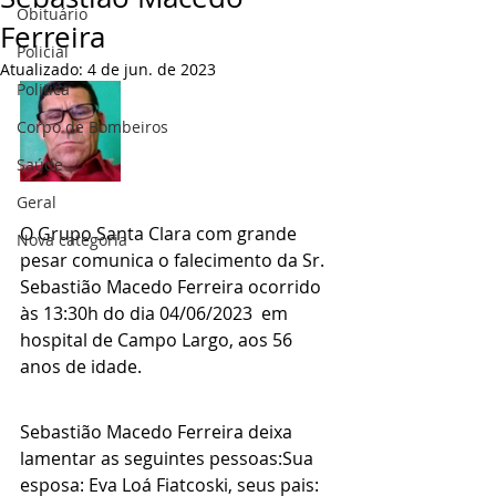
Obituário
Ferreira
Policial
Atualizado:
4 de jun. de 2023
Politica
Corpo de Bombeiros
Saúde
Geral
O Grupo Santa Clara com grande 
Nova categoria
pesar comunica o falecimento da Sr. 
Sebastião Macedo Ferreira ocorrido 
às 13:30h do dia 04/06/2023  em 
hospital de Campo Largo, aos 56 
anos de idade.
Sebastião Macedo Ferreira deixa 
lamentar as seguintes pessoas:Sua 
esposa: Eva Loá Fiatcoski, seus pais: 