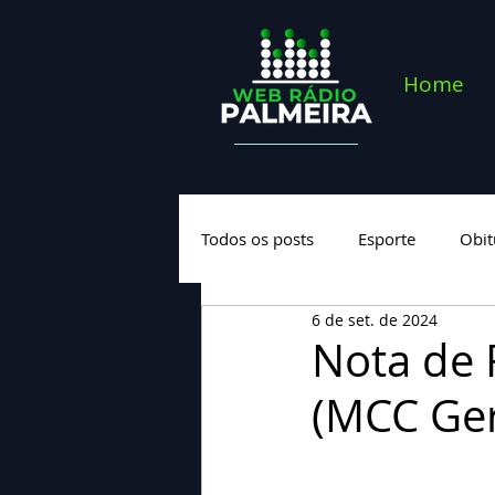
Home
Todos os posts
Esporte
Obit
6 de set. de 2024
Saúde
Geral
Nova cate
Nota de 
(MCC Ger