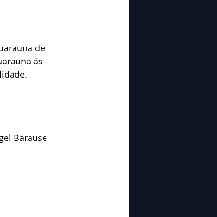
Guarauna de 
uarauna ás 
lidade.
gel Barause 