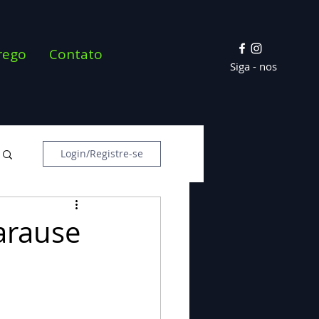
rego
Contato
Siga - nos
Login/Registre-se
arause