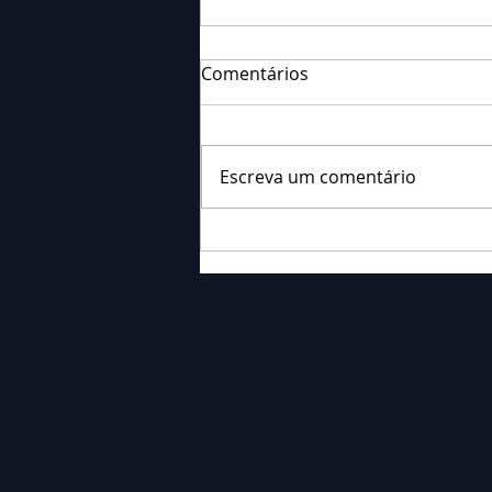
Comentários
Escreva um comentário
Falecimento: Sra. Alice
Barauce Schon