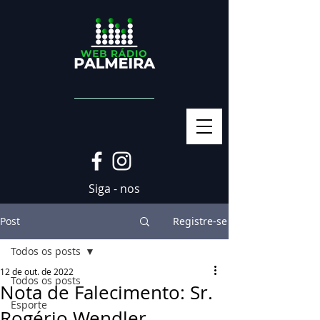
Siga - nos
Post
Registre-se
Todos os posts
12 de out. de 2022
Todos os posts
Nota de Falecimento: Sr.
Esporte
Rogério Wendler