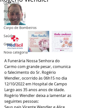
Obituário
Policial
Politica
Corpo de Bombeiros
Saúde
Geral
Nova categoria
A Funerária Nossa Senhora do 
Carmo com grande pesar, comunica 
o falecimento do Sr. Rogério 
Wendler, ocorrido às 06h15 no dia 
12/10/2022 em Hospital de Campo 
Largo aos 35 anos anos de idade.
Rogério Wendler deixa a lamentar as 
seguintes pessoas:
Seus pais Vicente Wendler e Alice 