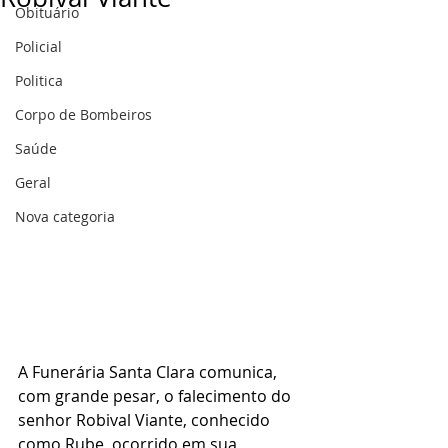
Obituário
Policial
Politica
Corpo de Bombeiros
Saúde
Geral
Nova categoria
A Funerária Santa Clara comunica, 
com grande pesar, o falecimento do 
senhor Robival Viante, conhecido 
como Rube, ocorrido em sua 