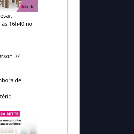
esar, 
 às 16h40 no 
rson  //  
nhora de 
tério 