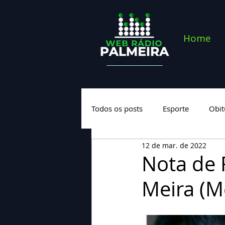
Home
Todos os posts
Esporte
Obit
12 de mar. de 2022
Saúde
Geral
Nova cate
Nota de 
Meira (M