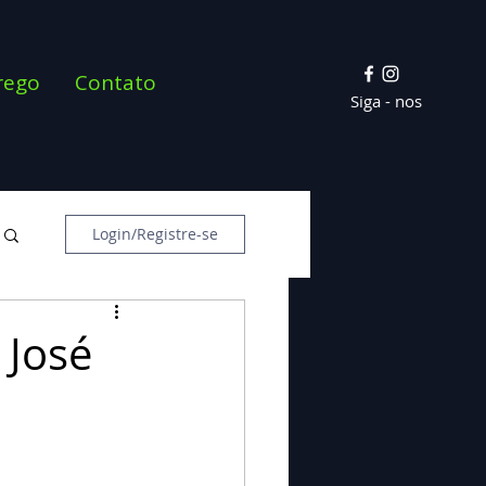
rego
Contato
Siga - nos
Login/Registre-se
 José