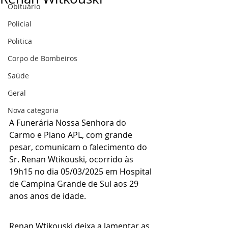
Obituário
Policial
Politica
Corpo de Bombeiros
Saúde
Geral
Nova categoria
A Funerária Nossa Senhora do 
Carmo e Plano APL, com grande 
pesar, comunicam o falecimento do 
Sr. Renan Wtikouski, ocorrido às 
19h15 no dia 05/03/2025 em Hospital 
de Campina Grande de Sul aos 29 
anos anos de idade.
Renan Wtikouski deixa a lamentar as 