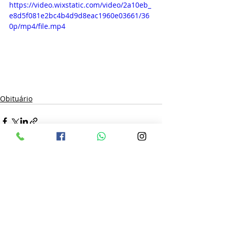
https://video.wixstatic.com/video/2a10eb_
e8d5f081e2bc4b4d9d8eac1960e03661/36
0p/mp4/file.mp4
Obituário
Posts recentes
Ver tudo