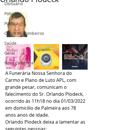
Obituário
Policial
Politica
Corpo de Bombeiros
Saúde
Geral
Nova categoria
A Funerária Nossa Senhora do 
Carmo e Plano de Luto APL, com 
grande pesar, comunicam o 
falecimento do Sr. Orlando Plodeck, 
ocorrido às 11h18 no dia 01/03/2022 
em domicilio de Palmeira aos 78 
anos anos de idade.
Orlando Plodeck deixa a lamentar as 
seguintes pessoas: