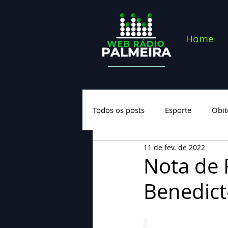
Home
Todos os posts
Esporte
Obit
11 de fev. de 2022
Saúde
Geral
Nova cate
Nota de 
Benedict