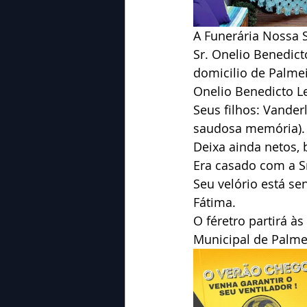
A Funerária Nossa 
Sr. Onelio Benedict
domicilio de Palme
Onelio Benedicto L
Seus filhos: Vanderle
saudosa memória).
Deixa ainda netos, 
Era casado com a Sr
Seu velório está s
Fátima.
O féretro partirá à
Municipal de Palme