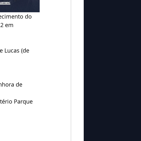
ecimento do 
22 em 
:
 e Lucas (de 
nhora de 
tério Parque 