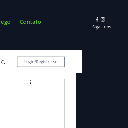
rego
Contato
Siga - nos
Login/Registre-se