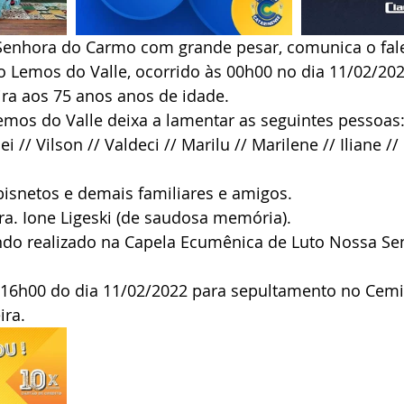
Senhora do Carmo com grande pesar, comunica o fal
o Lemos do Valle, ocorrido às 00h00 no dia 11/02/20
ira aos 75 anos anos de idade.
emos do Valle deixa a lamentar as seguintes pessoas
i // Vilson // Valdeci // Marilu // Marilene // Iliane //
bisnetos e demais familiares e amigos.
a. Ione Ligeski (de saudosa memória).
endo realizado na Capela Ecumênica de Luto Nossa Se
s 16h00 do dia 11/02/2022 para sepultamento no Cemi
ira.