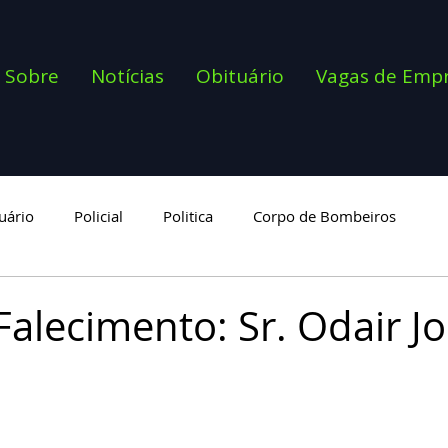
Sobre
Notícias
Obituário
Vagas de Emp
uário
Policial
Politica
Corpo de Bombeiros
goria
Falecimento: Sr. Odair J