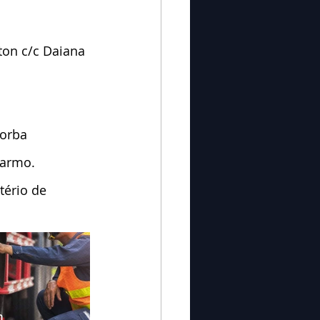
ton c/c Daiana 
Borba
Carmo.
tério de 