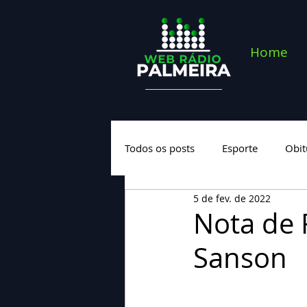
Home
Todos os posts
Esporte
Obit
5 de fev. de 2022
Saúde
Geral
Nova cate
Nota de 
Sanson