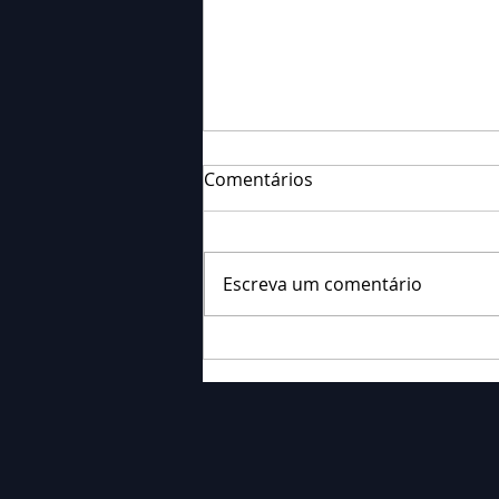
Comentários
Escreva um comentário
Falecimento: Sra. Alice
Barauce Schon