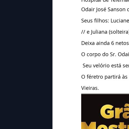
Odair José Sanson d
Seus filhos: Luciane
// e Juliana (solteira
Deixa ainda 6 netos
O corpo do Sr. Oda
 Seu velório está 
O féretro partirá à
Vieiras.