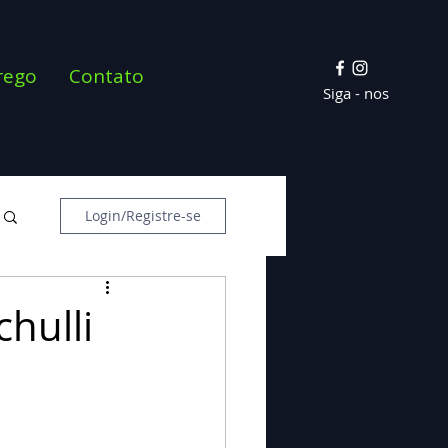
rego
Contato
Siga - nos
Login/Registre-se
chulli