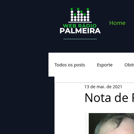
Home
Todos os posts
Esporte
Obit
13 de mai. de 2021
Saúde
Geral
Nova cate
Nota de F