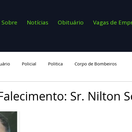
Sobre
Notícias
Obituário
Vagas de Emp
uário
Policial
Politica
Corpo de Bombeiros
goria
alecimento: Sr. Nilton S