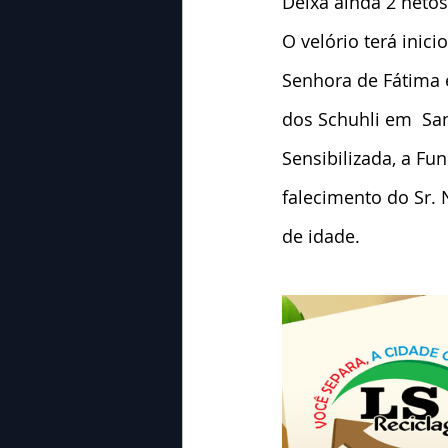
Deixa ainda 2 netos
O velório terá inic
Senhora de Fátima e
dos Schuhli em  Sa
Sensibilizada, a Fu
falecimento do Sr. 
de idade.