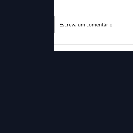
Escreva um comentário
Falecimento: Sr. Neri
Ornieski