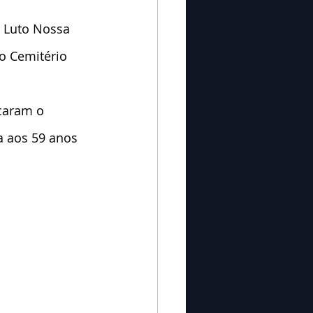
e Luto Nossa 
o Cemitério 
caram o 
a aos 59 anos 