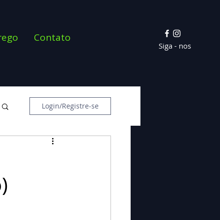
rego
Contato
Siga - nos
Login/Registre-se
)