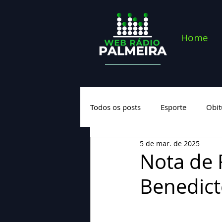
Home
Todos os posts
Esporte
Obit
5 de mar. de 2025
Saúde
Geral
Nova cate
Nota de 
Benedict