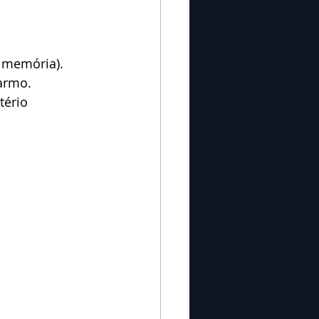
a memória).
Carmo.
tério 