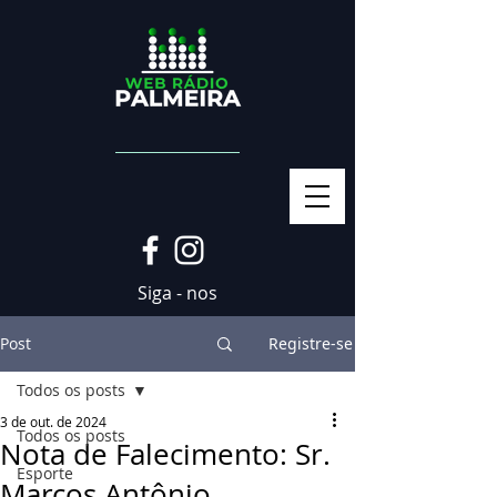
Siga - nos
Post
Registre-se
Todos os posts
3 de out. de 2024
Todos os posts
Nota de Falecimento: Sr.
Esporte
Marcos Antônio