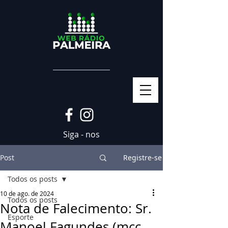
Siga - nos
Post
Registre-se
Todos os posts
10 de ago. de 2024
Todos os posts
Nota de Falecimento: Sr.
Esporte
Manoel Fagundes (mcc