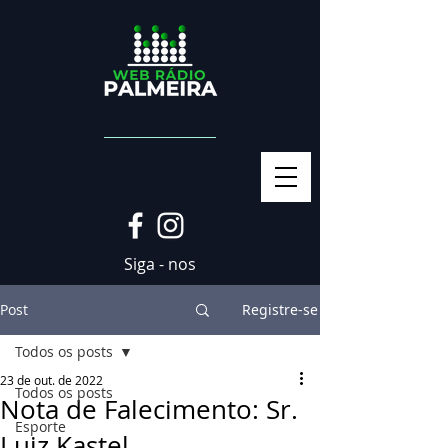
Siga - nos
Post
Registre-se
Todos os posts
23 de out. de 2022
Todos os posts
Nota de Falecimento: Sr.
Esporte
Luiz Kastel