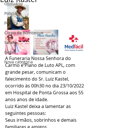
Obituário
Policial
Politica
Corpo de Bombeiros
Saúde
Geral
A Funeraria Nossa Senhora do 
Nova categoria
Carmo e Plano de Luto APL, com 
grande pesar, comunicam o 
falecimento do Sr. Luiz Kastel, 
ocorrido às 00h30 no dia 23/10/2022 
em Hospital de Ponta Grossa aos 55 
anos anos de idade.
Luiz Kastel deixa a lamentar as 
seguintes pessoas:
Seus irmãos, sobrinhos e demais 
familiares e amigos.