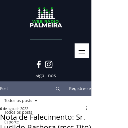
Siga - nos
Post
Registre-se
Todos os posts
6 de ago. de 2022
Todos os posts
Nota de Falecimento: Sr.
Esporte
Lucildo Barbosa (mcc Tito)