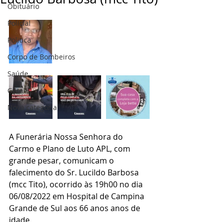
Obituário
Policial
Politica
Corpo de Bombeiros
Saúde
Geral
Nova categoria
A Funerária Nossa Senhora do 
Carmo e Plano de Luto APL, com 
grande pesar, comunicam o 
falecimento do Sr. Lucildo Barbosa 
(mcc Tito), ocorrido às 19h00 no dia 
06/08/2022 em Hospital de Campina 
Grande de Sul aos 66 anos anos de 
idade.