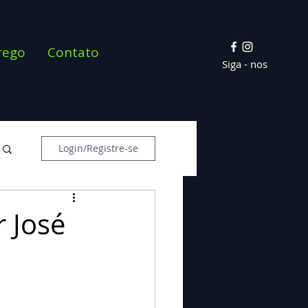
rego
Contato
Siga - nos
Login/Registre-se
r José