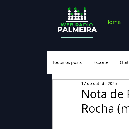
Home
Todos os posts
Esporte
Obit
17 de out. de 2025
Saúde
Geral
Nova cate
Nota de 
Rocha (m