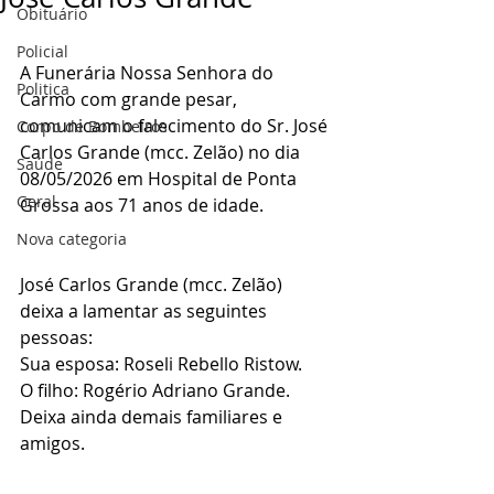
Obituário
Policial
A Funerária Nossa Senhora do 
Politica
Carmo com grande pesar, 
comunicam o falecimento do Sr. José 
Corpo de Bombeiros
Carlos Grande (mcc. Zelão) no dia 
Saúde
08/05/2026 em Hospital de Ponta 
Geral
Grossa aos 71 anos de idade.
Nova categoria
José Carlos Grande (mcc. Zelão) 
deixa a lamentar as seguintes 
pessoas:
Sua esposa: Roseli Rebello Ristow.
O filho: Rogério Adriano Grande.
Deixa ainda demais familiares e 
amigos.