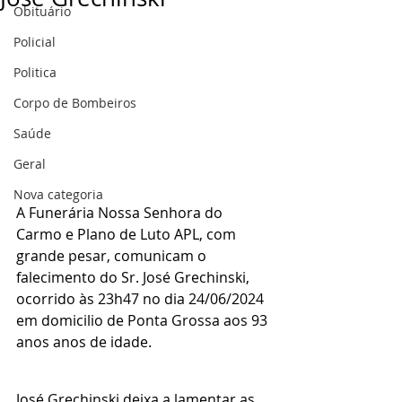
Obituário
Policial
Politica
Corpo de Bombeiros
Saúde
Geral
Nova categoria
A Funerária Nossa Senhora do 
Carmo e Plano de Luto APL, com 
grande pesar, comunicam o 
falecimento do Sr. José Grechinski, 
ocorrido às 23h47 no dia 24/06/2024 
em domicilio de Ponta Grossa aos 93 
anos anos de idade.
José Grechinski deixa a lamentar as 