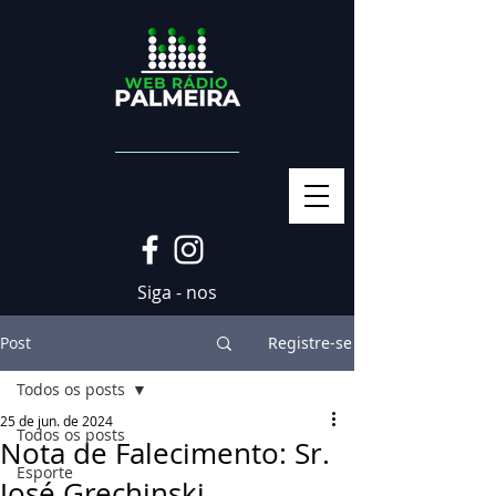
Siga - nos
Post
Registre-se
Todos os posts
25 de jun. de 2024
Todos os posts
Nota de Falecimento: Sr.
Esporte
José Grechinski