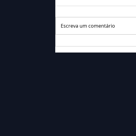
Escreva um comentário
Falecimento: Sr. Neri
Ornieski