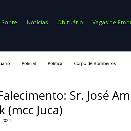
Sobre
Notícias
Obituário
Vagas de Emp
uário
Policial
Politica
Corpo de Bombeiros
goria
Falecimento: Sr. José Am
 (mcc Juca)
e 2024