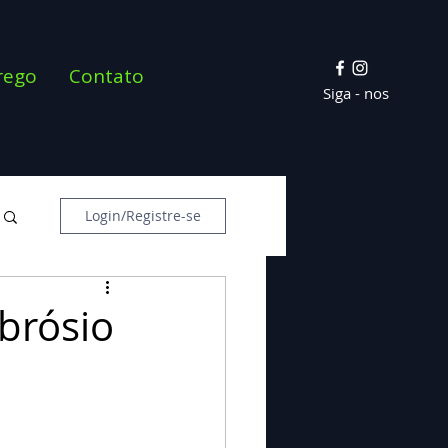
rego
Contato
Siga - nos
Login/Registre-se
brósio