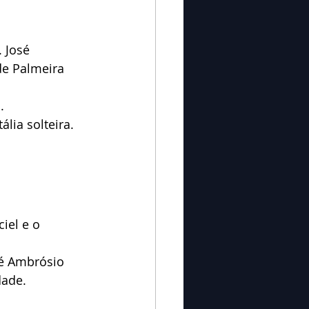
 José 
de Palmeira 
.
lia solteira.
iel e o 
sé Ambrósio 
dade.