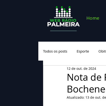
Home
Todos os posts
Esporte
Obit
12 de out. de 2024
Saúde
Geral
Nova cate
Nota de 
Bochenek
Atualizado:
13 de out. d