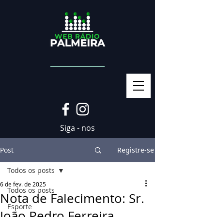
Siga - nos
Post
Registre-se
Todos os posts
6 de fev. de 2025
Todos os posts
Nota de Falecimento: Sr.
Esporte
João Pedro Ferreira