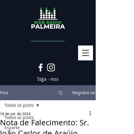
Siga - nos
Post
Registre-se
Todos os posts
18 de set. de 2024
Todos os posts
Nota de Falecimento: Sr.
Esporte
João Carlos de Araújo