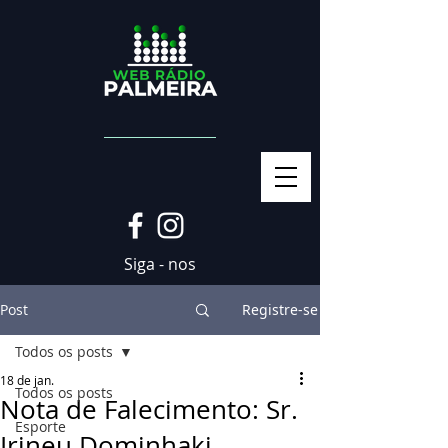
Siga - nos
Post
Registre-se
Todos os posts
18 de jan.
Todos os posts
Nota de Falecimento: Sr.
Esporte
Irineu Dominhaki